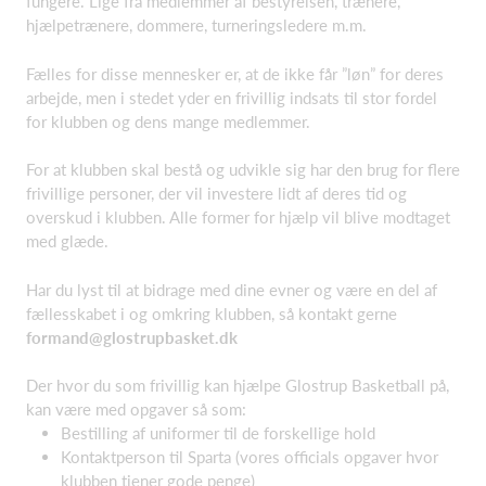
fungere. Lige fra medlemmer af bestyrelsen, trænere,
hjælpetrænere, dommere, turneringsledere m.m.
Fælles for disse mennesker er, at de ikke får ”løn” for deres
arbejde, men i stedet yder en frivillig indsats til stor fordel
for klubben og dens mange medlemmer.
For at klubben skal bestå og udvikle sig har den brug for flere
frivillige personer, der vil investere lidt af deres tid og
overskud i klubben. Alle former for hjælp vil blive modtaget
med glæde.
Har du lyst til at bidrage med dine evner og være en del af
fællesskabet i og omkring klubben, så kontakt gerne
formand@glostrupbasket.dk
Der hvor du som frivillig kan hjælpe Glostrup Basketball på,
kan være med opgaver så som:
Bestilling af uniformer til de forskellige hold
Kontaktperson til Sparta (vores officials opgaver hvor
klubben tjener gode penge)