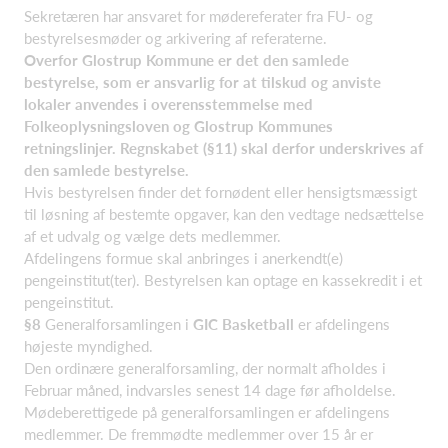
Sekretæren har ansvaret for mødereferater fra FU- og
bestyrelsesmøder og arkivering af referaterne.
Overfor Glostrup Kommune er det den samlede
bestyrelse, som er ansvarlig for at tilskud og anviste
lokaler anvendes i overensstemmelse med
Folkeoplysningsloven og Glostrup Kommunes
retningslinjer. Regnskabet (§11) skal derfor underskrives af
den samlede bestyrelse.
Hvis bestyrelsen finder det fornødent eller hensigtsmæssigt
til løsning af bestemte opgaver, kan den vedtage nedsættelse
af et udvalg og vælge dets medlemmer.
Afdelingens formue skal anbringes i anerkendt(e)
pengeinstitut(ter). Bestyrelsen kan optage en kassekredit i et
pengeinstitut.
§8
Generalforsamlingen i
GIC Basketball
er afdelingens
højeste myndighed.
Den ordinære generalforsamling, der normalt afholdes i
Februar måned, indvarsles senest 14 dage før afholdelse.
Mødeberettigede på generalforsamlingen er afdelingens
medlemmer. De fremmødte medlemmer over 15 år er