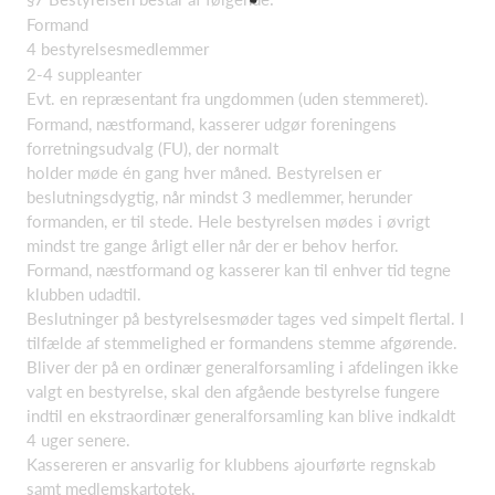
Formand
4 bestyrelsesmedlemmer
2-4 suppleanter
Evt. en repræsentant fra ungdommen (uden stemmeret).
Formand, næstformand, kasserer udgør foreningens
forretningsudvalg (FU), der normalt
holder møde én gang hver måned. Bestyrelsen er
beslutningsdygtig, når mindst 3 medlemmer, herunder
formanden, er til stede. Hele bestyrelsen mødes i øvrigt
mindst tre gange årligt eller når der er behov herfor.
Formand, næstformand og kasserer kan til enhver tid tegne
klubben udadtil.
Beslutninger på bestyrelsesmøder tages ved simpelt flertal. I
tilfælde af stemmelighed er formandens stemme afgørende.
Bliver der på en ordinær generalforsamling i afdelingen ikke
valgt en bestyrelse, skal den afgående bestyrelse fungere
indtil en ekstraordinær generalforsamling kan blive indkaldt
4 uger senere.
Kassereren er ansvarlig for klubbens ajourførte regnskab
samt medlemskartotek.