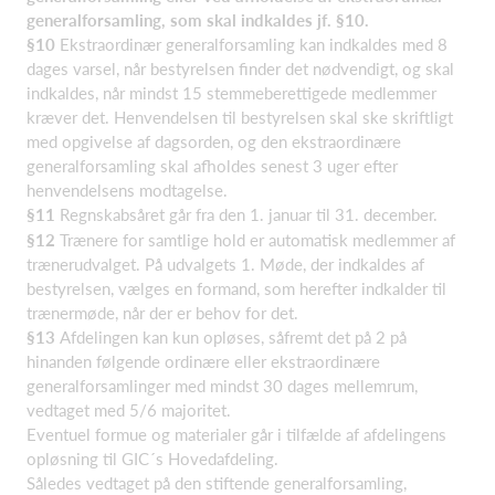
generalforsamling, som skal indkaldes jf. §10.
§10
Ekstraordinær generalforsamling kan indkaldes med 8
dages varsel, når bestyrelsen finder det nødvendigt, og skal
indkaldes, når mindst 15 stemmeberettigede medlemmer
kræver det. Henvendelsen til bestyrelsen skal ske skriftligt
med opgivelse af dagsorden, og den ekstraordinære
generalforsamling skal afholdes senest 3 uger efter
henvendelsens modtagelse.
§11
Regnskabsåret går fra den 1. januar til 31. december.
§12
Trænere for samtlige hold er automatisk medlemmer af
trænerudvalget. På udvalgets 1. Møde, der indkaldes af
bestyrelsen, vælges en formand, som herefter indkalder til
trænermøde, når der er behov for det.
§13
Afdelingen kan kun opløses, såfremt det på 2 på
hinanden følgende ordinære eller ekstraordinære
generalforsamlinger med mindst 30 dages mellemrum,
vedtaget med 5/6 majoritet.
Eventuel formue og materialer går i tilfælde af afdelingens
opløsning til GIC´s Hovedafdeling.
Således vedtaget på den stiftende generalforsamling,