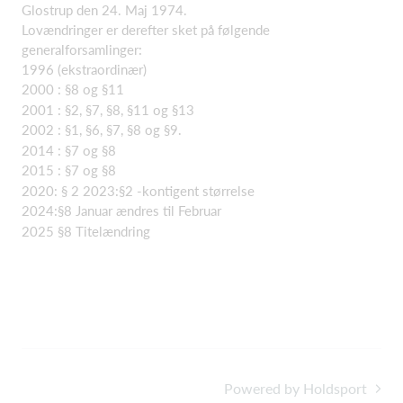
Glostrup den 24. Maj 1974.
Lovændringer er derefter sket på følgende
generalforsamlinger:
1996 (ekstraordinær)
2000 : §8 og §11
2001 : §2, §7, §8, §11 og §13
2002 : §1, §6, §7, §8 og §9.
2014 : §7 og §8
2015 : §7 og §8
2020: § 2 2023:§2 -kontigent størrelse
2024:§8 Januar ændres til Februar
2025 §8 Titelændring
Powered by Holdsport