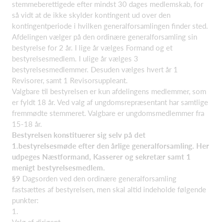
stemmeberettigede efter mindst 30 dages medlemskab, for
så vidt at de ikke skylder kontingent ud over den
kontingentperiode i hvilken generalforsamlingen finder sted.
Afdelingen vælger på den ordinære generalforsamling sin
bestyrelse for 2 år. I lige år vælges Formand og et
bestyrelsesmedlem. I ulige år vælges 3
bestyrelsesmedlemmer. Desuden vælges hvert år 1
Revisorer, samt 1 Revisorsuppleant.
Valgbare til bestyrelsen er kun afdelingens medlemmer, som
er fyldt 18 år. Ved valg af ungdomsrepræsentant har samtlige
fremmødte stemmeret. Valgbare er ungdomsmedlemmer fra
15-18 år.
Bestyrelsen konstituerer sig selv på det
1.bestyrelsesmøde efter den årlige generalforsamling. Her
udpeges Næstformand, Kasserer og sekretær samt 1
menigt bestyrelsesmedlem.
§9
Dagsorden ved den ordinære generalforsamling
fastsættes af bestyrelsen, men skal altid indeholde følgende
punkter:
1.