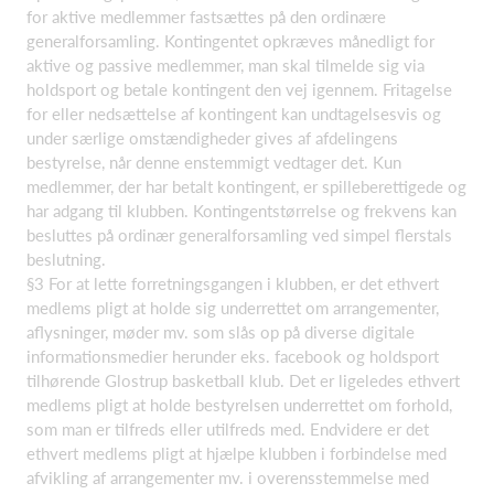
for aktive medlemmer fastsættes på den ordinære
generalforsamling. Kontingentet opkræves månedligt for
aktive og passive medlemmer, man skal tilmelde sig via
holdsport og betale kontingent den vej igennem. Fritagelse
for eller nedsættelse af kontingent kan undtagelsesvis og
under særlige omstændigheder gives af afdelingens
bestyrelse, når denne enstemmigt vedtager det. Kun
medlemmer, der har betalt kontingent, er spilleberettigede og
har adgang til klubben. Kontingentstørrelse og frekvens kan
besluttes på ordinær generalforsamling ved simpel flerstals
beslutning.
§3 For at lette forretningsgangen i klubben, er det ethvert
medlems pligt at holde sig underrettet om arrangementer,
aflysninger, møder mv. som slås op på diverse digitale
informationsmedier herunder eks. facebook og holdsport
tilhørende Glostrup basketball klub. Det er ligeledes ethvert
medlems pligt at holde bestyrelsen underrettet om forhold,
som man er tilfreds eller utilfreds med. Endvidere er det
ethvert medlems pligt at hjælpe klubben i forbindelse med
afvikling af arrangementer mv. i overensstemmelse med