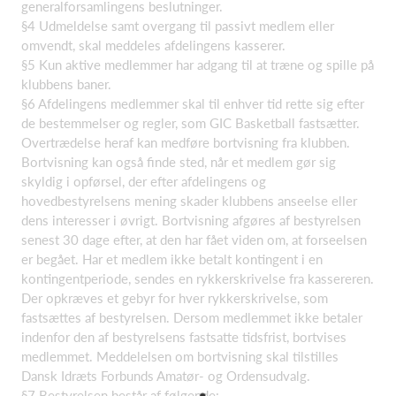
generalforsamlingens beslutninger.
§4 Udmeldelse samt overgang til passivt medlem eller
omvendt, skal meddeles afdelingens kasserer.
§5 Kun aktive medlemmer har adgang til at træne og spille på
klubbens baner.
§6 Afdelingens medlemmer skal til enhver tid rette sig efter
de bestemmelser og regler, som GIC Basketball fastsætter.
Overtrædelse heraf kan medføre bortvisning fra klubben.
Bortvisning kan også finde sted, når et medlem gør sig
skyldig i opførsel, der efter afdelingens og
hovedbestyrelsens mening skader klubbens anseelse eller
dens interesser i øvrigt. Bortvisning afgøres af bestyrelsen
senest 30 dage efter, at den har fået viden om, at forseelsen
er begået. Har et medlem ikke betalt kontingent i en
kontingentperiode, sendes en rykkerskrivelse fra kassereren.
Der opkræves et gebyr for hver rykkerskrivelse, som
fastsættes af bestyrelsen. Dersom medlemmet ikke betaler
indenfor den af bestyrelsens fastsatte tidsfrist, bortvises
medlemmet. Meddelelsen om bortvisning skal tilstilles
Dansk Idræts Forbunds Amatør- og Ordensudvalg.
§7 Bestyrelsen består af følgende: