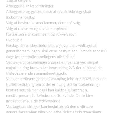
Valg af dirigent
Aflæggelse af årsberetninger
Aflæggelse og godkendelse af reviderede regnskab
Indkomne forslag
Valg af bestyrelsesmedlemmer, der er på valg
Valg af revisorer og revisorsuppleant
Fastsættelse af kontingent og rykkergebyr
Eventuelt
Forslag, der ønskes behandlet og eventuelt vedtaget af
generalforsamlingen, skal være bestyrelsen i hænde senest 8
dage før generalforsamlingens afholdelse.
Ved generalforsamlingen afgøres enhver sag ved simpel
majoritet, dog kræves for lovændring 2/3 flertal blandt de
tilstedeværende stemmeberettigede.
Ved den ordinære generalforsamling februar / 2025 blev der
truffet beslutning om at der er mulighed for titelændring i
bestyrelsen, så man også kan kalde sig forperson,
næstforperson, forkvinde, næstforkvinde. Dette blev
godkendt af alle tilstedeværende.
Vedtægtsændringer kan besluttes på den ordinære
generalforsamling eller ved afholdelse af ekstraordinær