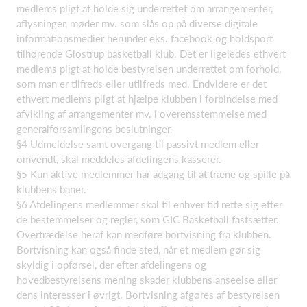
medlems pligt at holde sig underrettet om arrangementer,
aflysninger, møder mv. som slås op på diverse digitale
informationsmedier herunder eks. facebook og holdsport
tilhørende Glostrup basketball klub. Det er ligeledes ethvert
medlems pligt at holde bestyrelsen underrettet om forhold,
som man er tilfreds eller utilfreds med. Endvidere er det
ethvert medlems pligt at hjælpe klubben i forbindelse med
afvikling af arrangementer mv. i overensstemmelse med
generalforsamlingens beslutninger.
§4 Udmeldelse samt overgang til passivt medlem eller
omvendt, skal meddeles afdelingens kasserer.
§5 Kun aktive medlemmer har adgang til at træne og spille på
klubbens baner.
§6 Afdelingens medlemmer skal til enhver tid rette sig efter
de bestemmelser og regler, som GIC Basketball fastsætter.
Overtrædelse heraf kan medføre bortvisning fra klubben.
Bortvisning kan også finde sted, når et medlem gør sig
skyldig i opførsel, der efter afdelingens og
hovedbestyrelsens mening skader klubbens anseelse eller
dens interesser i øvrigt. Bortvisning afgøres af bestyrelsen