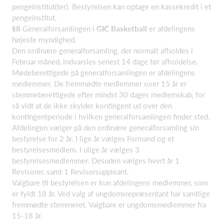
pengeinstitut(ter). Bestyrelsen kan optage en kassekredit i et
pengeinstitut.
§8
Generalforsamlingen i
GIC Basketball
er afdelingens
højeste myndighed.
Den ordinære generalforsamling, der normalt afholdes i
Februar måned, indvarsles senest 14 dage før afholdelse.
Mødeberettigede på generalforsamlingen er afdelingens
medlemmer. De fremmødte medlemmer over 15 år er
stemmeberettigede efter mindst 30 dages medlemskab, for
så vidt at de ikke skylder kontingent ud over den
kontingentperiode i hvilken generalforsamlingen finder sted.
Afdelingen vælger på den ordinære generalforsamling sin
bestyrelse for 2 år. I lige år vælges Formand og et
bestyrelsesmedlem. I ulige år vælges 3
bestyrelsesmedlemmer. Desuden vælges hvert år 1
Revisorer, samt 1 Revisorsuppleant.
Valgbare til bestyrelsen er kun afdelingens medlemmer, som
er fyldt 18 år. Ved valg af ungdomsrepræsentant har samtlige
fremmødte stemmeret. Valgbare er ungdomsmedlemmer fra
15-18 år.