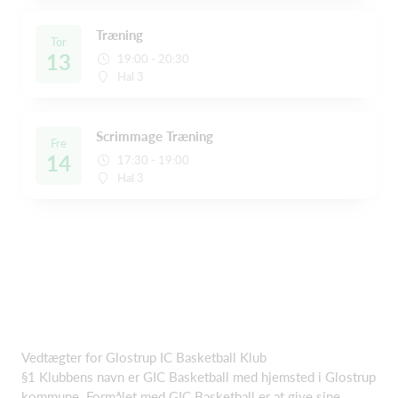
Træning
Tor
13
19:00 - 20:30
Hal 3
Scrimmage Træning
Fre
14
17:30 - 19:00
Hal 3
Vedtægter for Glostrup IC Basketball Klub
§1 Klubbens navn er GIC Basketball med hjemsted i Glostrup
kommune. Formålet med GIC Basketball er at give sine