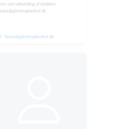
kriv ved udmelding af klubben
inans@glostrupbasket.dk
finans@glostrupbasket.dk