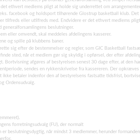
r det ethvert medlems pligt at holde sig underrettet om arrangemente
eks. facebook og holdsport tilhørende Glostrup basketball klub. Det 
 tilfreds eller utilfreds med. Endvidere er det ethvert medlems pligt
 generalforsamlingens beslutninger.
em eller omvendt, skal meddeles afdelingens kasserer.
ne og spille på klubbens baner.
rette sig efter de bestemmelser og regler, som GIC Basketball fasts
 finde sted, når et medlem gør sig skyldig i opførsel, der efter afde
gt. Bortvisning afgøres af bestyrelsen senest 30 dage efter, at den ha
entperiode, sendes en rykkerskrivelse fra kassereren. Der opkræves 
ikke betaler indenfor den af bestyrelsens fastsatte tidsfrist, bort
 og Ordensudvalg.
temmeret).
gens forretningsudvalg (FU), der normalt
er beslutningsdygtig, når mindst 3 medlemmer, herunder formanden, e
erfor.