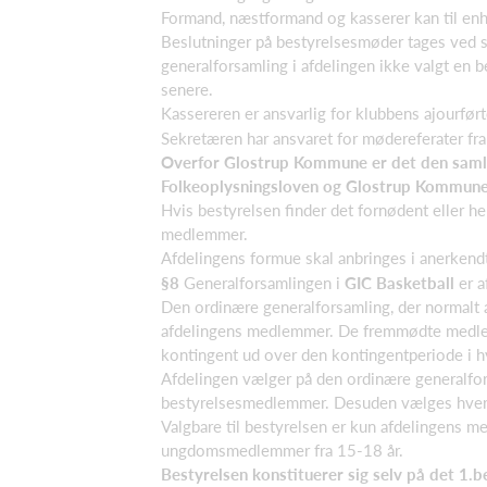
Formand, næstformand og kasserer kan til enhv
Beslutninger på bestyrelsesmøder tages ved si
generalforsamling i afdelingen ikke valgt en b
senere.
Kassereren er ansvarlig for klubbens ajourfø
Sekretæren har ansvaret for mødereferater fra
Overfor Glostrup Kommune er det den samled
Folkeoplysningsloven og Glostrup Kommunes 
Hvis bestyrelsen finder det fornødent eller h
medlemmer.
Afdelingens formue skal anbringes i anerkendt(
§8
Generalforsamlingen i
GIC Basketball
er 
Den ordinære generalforsamling, der normalt 
afdelingens medlemmer. De fremmødte medlemm
kontingent ud over den kontingentperiode i hv
Afdelingen vælger på den ordinære generalfors
bestyrelsesmedlemmer. Desuden vælges hvert 
Valgbare til bestyrelsen er kun afdelingens 
ungdomsmedlemmer fra 15-18 år.
Bestyrelsen konstituerer sig selv på det 1