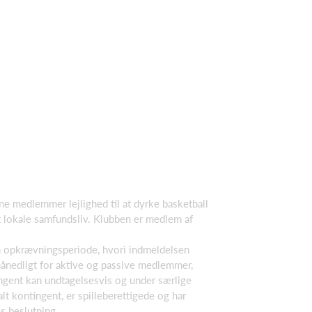
e medlemmer lejlighed til at dyrke basketball
t lokale samfundsliv. Klubben er medlem af
n opkrævningsperiode, hvori indmeldelsen
ånedligt for aktive og passive medlemmer,
ingent kan undtagelsesvis og under særlige
 kontingent, er spilleberettigede og har
s beslutning.