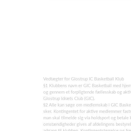
Vedtægter for Glostrup IC Basketball Klub
§1 Klubbens navn er GIC Basketball med hjems
og gennem et forpligtende fællesskab og akti
Glostrup Idræts Club (GIC).
§2 Alle kan søge om medlemskab i GIC Basket
sker. Kontingentet for aktive medlemmer fas
man skal tilmelde sig via holdsport og betale
omstændigheder gives af afdelingens bestyrel
adgang til klubben. Kontingentstørrelse og fr