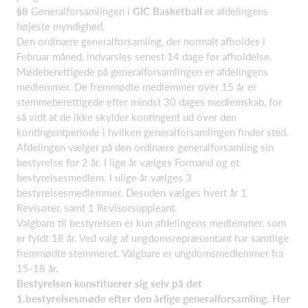
§8
Generalforsamlingen i
GIC Basketball
er afdelingens
højeste myndighed.
Den ordinære generalforsamling, der normalt afholdes i
Februar måned, indvarsles senest 14 dage før afholdelse.
Mødeberettigede på generalforsamlingen er afdelingens
medlemmer. De fremmødte medlemmer over 15 år er
stemmeberettigede efter mindst 30 dages medlemskab, for
så vidt at de ikke skylder kontingent ud over den
kontingentperiode i hvilken generalforsamlingen finder sted.
Afdelingen vælger på den ordinære generalforsamling sin
bestyrelse for 2 år. I lige år vælges Formand og et
bestyrelsesmedlem. I ulige år vælges 3
bestyrelsesmedlemmer. Desuden vælges hvert år 1
Revisorer, samt 1 Revisorsuppleant.
Valgbare til bestyrelsen er kun afdelingens medlemmer, som
er fyldt 18 år. Ved valg af ungdomsrepræsentant har samtlige
fremmødte stemmeret. Valgbare er ungdomsmedlemmer fra
15-18 år.
Bestyrelsen konstituerer sig selv på det
1.bestyrelsesmøde efter den årlige generalforsamling. Her