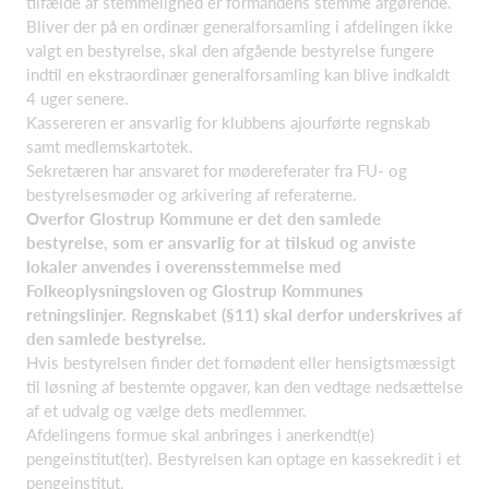
tilfælde af stemmelighed er formandens stemme afgørende.
Bliver der på en ordinær generalforsamling i afdelingen ikke
valgt en bestyrelse, skal den afgående bestyrelse fungere
indtil en ekstraordinær generalforsamling kan blive indkaldt
4 uger senere.
Kassereren er ansvarlig for klubbens ajourførte regnskab
samt medlemskartotek.
Sekretæren har ansvaret for mødereferater fra FU- og
bestyrelsesmøder og arkivering af referaterne.
Overfor Glostrup Kommune er det den samlede
bestyrelse, som er ansvarlig for at tilskud og anviste
lokaler anvendes i overensstemmelse med
Folkeoplysningsloven og Glostrup Kommunes
retningslinjer. Regnskabet (§11) skal derfor underskrives af
den samlede bestyrelse.
Hvis bestyrelsen finder det fornødent eller hensigtsmæssigt
til løsning af bestemte opgaver, kan den vedtage nedsættelse
af et udvalg og vælge dets medlemmer.
Afdelingens formue skal anbringes i anerkendt(e)
pengeinstitut(ter). Bestyrelsen kan optage en kassekredit i et
pengeinstitut.