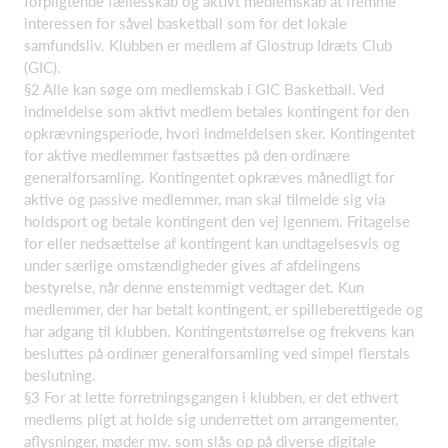
forpligtende fællesskab og aktivt medlemskab at fremme
interessen for såvel basketball som for det lokale
samfundsliv. Klubben er medlem af Glostrup Idræts Club
(GIC).
§2 Alle kan søge om medlemskab i GIC Basketball. Ved
indmeldelse som aktivt medlem betales kontingent for den
opkrævningsperiode, hvori indmeldelsen sker. Kontingentet
for aktive medlemmer fastsættes på den ordinære
generalforsamling. Kontingentet opkræves månedligt for
aktive og passive medlemmer, man skal tilmelde sig via
holdsport og betale kontingent den vej igennem. Fritagelse
for eller nedsættelse af kontingent kan undtagelsesvis og
under særlige omstændigheder gives af afdelingens
bestyrelse, når denne enstemmigt vedtager det. Kun
medlemmer, der har betalt kontingent, er spilleberettigede og
har adgang til klubben. Kontingentstørrelse og frekvens kan
besluttes på ordinær generalforsamling ved simpel flerstals
beslutning.
§3 For at lette forretningsgangen i klubben, er det ethvert
medlems pligt at holde sig underrettet om arrangementer,
aflysninger, møder mv. som slås op på diverse digitale