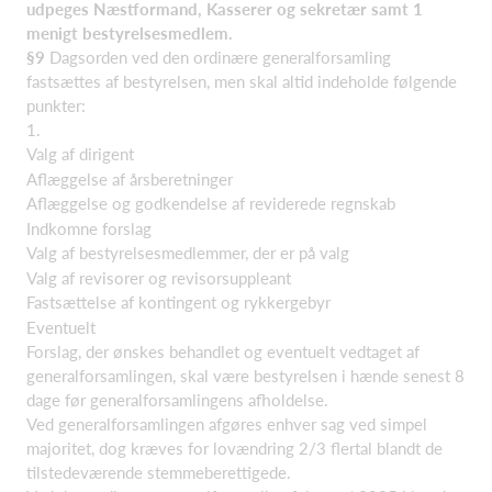
udpeges Næstformand, Kasserer og sekretær samt 1
menigt bestyrelsesmedlem.
§9
Dagsorden ved den ordinære generalforsamling
fastsættes af bestyrelsen, men skal altid indeholde følgende
punkter:
1.
Valg af dirigent
Aflæggelse af årsberetninger
Aflæggelse og godkendelse af reviderede regnskab
Indkomne forslag
Valg af bestyrelsesmedlemmer, der er på valg
Valg af revisorer og revisorsuppleant
Fastsættelse af kontingent og rykkergebyr
Eventuelt
Forslag, der ønskes behandlet og eventuelt vedtaget af
generalforsamlingen, skal være bestyrelsen i hænde senest 8
dage før generalforsamlingens afholdelse.
Ved generalforsamlingen afgøres enhver sag ved simpel
majoritet, dog kræves for lovændring 2/3 flertal blandt de
tilstedeværende stemmeberettigede.