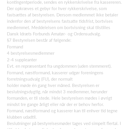
kontingentperiode, sendes en rykkerskrivelse fra kassereren.
Der opkræves et gebyr for hver rykkerskrivelse, som
fastsættes af bestyrelsen. Dersom medlemmet ikke betaler
indenfor den af bestyrelsens fastsatte tidsfrist, bortvises
medlemmet. Meddelelsen om bortvisning skal tilstilles
Dansk Idræts Forbunds Amatør- og Ordensudvalg.
§7 Bestyrelsen består af følgende:
Formand
4 bestyrelsesmedlemmer
2-4 suppleanter
Evt. en repræsentant fra ungdommen (uden stemmeret).
Formand, næstformand, kasserer udgør foreningens
forretningsudvalg (FU), der normalt
holder møde én gang hver måned. Bestyrelsen er
beslutningsdygtig, når mindst 3 medlemmer, herunder
formanden, er til stede. Hele bestyrelsen mødes i øvrigt
mindst tre gange årligt eller når der er behov herfor.
Formand, næstformand og kasserer kan til enhver tid tegne
klubben udadtil.
Beslutninger på bestyrelsesmøder tages ved simpelt flertal. I