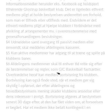
informationsmedier herunder eks. facebook og holdsport
tilhørende Glostrup basketball klub. Det er ligeledes ethvert
medlems pligt at holde bestyrelsen underrettet om forhold,
som man er tilfreds eller utilfreds med. Endvidere er det
ethvert medlems pligt at hjælpe klubben i forbindelse med
afvikling af arrangementer mv. i overensstemmelse med
generalforsamlingens beslutninger.
§4 Udmeldelse samt overgang til passivt medlem eller
omvendt, skal meddeles afdelingens kasserer.
§5 Kun aktive medlemmer har adgang til at træne og spille på
klubbens baner.
§6 Afdelingens medlemmer skal til enhver tid rette sig efter
de bestemmelser og regler, som GIC Basketball fastsætter.
Overtrædelse heraf kan medføre bortvisning fra klubben.
Bortvisning kan også finde sted, når et medlem gør sig
skyldig i opførsel, der efter afdelingens og
hovedbestyrelsens mening skader klubbens anseelse eller
dens interesser i øvrigt. Bortvisning afgøres af bestyrelsen
senest 30 dage efter, at den har fået viden om, at forseelsen
er begået. Har et medlem ikke betalt kontingent i en