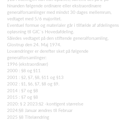
hinanden følgende ordinære eller ekstraordinære
generalforsamlinger med mindst 30 dages mellemrum,
vedtaget med 5/6 majoritet.
Eventuel formue og materialer går i tilfælde af afdelingens
opløsning til GIC´s Hovedafdeling.
Således vedtaget på den stiftende generalforsamling,
Glostrup den 24. Maj 1974.
Lovændringer er derefter sket på følgende
generalforsamlinger:
1996 (ekstraordinær)
2000 : §8 og §11
2001 : §2, §7, §8, §11 og §13
2002 : §1, §6, §7, §8 og §9.
2014 : §7 og §8
2015 : §7 og §8
2020: § 2 2023:§2 -kontigent størrelse
2024:§8 Januar ændres til Februar
2025 §8 Titelændring