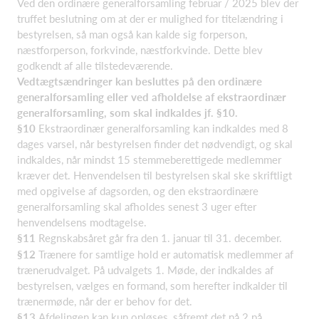
Ved den ordinære generalforsamling februar / 2025 blev der
truffet beslutning om at der er mulighed for titelændring i
bestyrelsen, så man også kan kalde sig forperson,
næstforperson, forkvinde, næstforkvinde. Dette blev
godkendt af alle tilstedeværende.
Vedtægtsændringer kan besluttes på den ordinære
generalforsamling eller ved afholdelse af ekstraordinær
generalforsamling, som skal indkaldes jf. §10.
§10
Ekstraordinær generalforsamling kan indkaldes med 8
dages varsel, når bestyrelsen finder det nødvendigt, og skal
indkaldes, når mindst 15 stemmeberettigede medlemmer
kræver det. Henvendelsen til bestyrelsen skal ske skriftligt
med opgivelse af dagsorden, og den ekstraordinære
generalforsamling skal afholdes senest 3 uger efter
henvendelsens modtagelse.
§11
Regnskabsåret går fra den 1. januar til 31. december.
§12
Trænere for samtlige hold er automatisk medlemmer af
trænerudvalget. På udvalgets 1. Møde, der indkaldes af
bestyrelsen, vælges en formand, som herefter indkalder til
trænermøde, når der er behov for det.
§13
Afdelingen kan kun opløses, såfremt det på 2 på