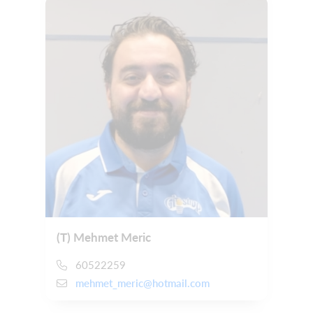
(T) Mehmet Meric
60522259
mehmet_meric@hotmail.com