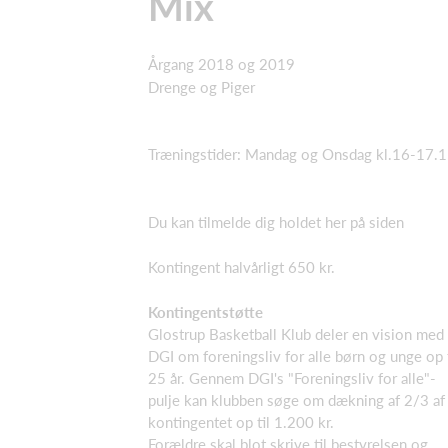
Mix
Årgang 2018 og 2019
Drenge og Piger
Træningstider: Mandag og Onsdag kl.16-17.
Du kan tilmelde dig holdet her på siden
Kontingent halvårligt 650 kr.
Kontingentstøtte
Glostrup Basketball Klub deler en vision med
DGI om foreningsliv for alle børn og unge op t
25 år. Gennem DGI's "Foreningsliv for alle"-
pulje kan klubben søge om dækning af 2/3 af
kontingentet op til 1.200 kr.
Forældre skal blot skrive til bestyrelsen og