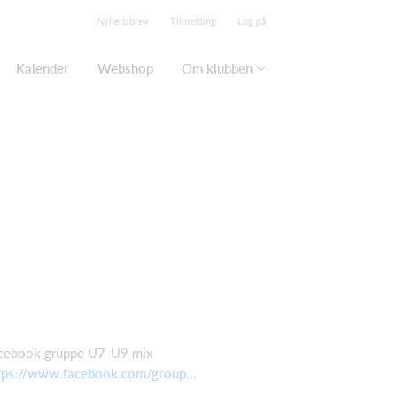
Nyhedsbrev
Tilmelding
Log på
Kalender
Webshop
Om klubben
9
cebook gruppe U7-U9 mix
tps://www.facebook.com/group...