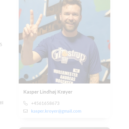
15
Kasper Lindhøj Krøyer
il
+4561658673
kasper.kroyer@gmail.com