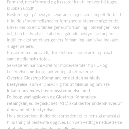
Formand, næstformand og kasserer kan til enhver tid tegne
klubben udadtil.
Beslutninger på bestyrelsesmøder tages ved simpelt flertal. I
tilfælde af stemmelighed er formandens stemme afgørende.
Bliver der på en ordinær generalforsamling i afdelingen ikke
valgt en bestyrelse, skal den afgående bestyrelse fungere
indtil en ekstraordinær generalforsamling kan blive indkaldt
4 uger senere.
Kassereren er ansvarlig for klubbens ajourførte regnskab
samt medlemskartotek.
Sekretæren har ansvaret for mødereferater fra FU- og
bestyrelsesmøder og arkivering af referaterne.
Overfor Glostrup Kommune er det den samlede
bestyrelse, som er ansvarlig for at tilskud og anviste
lokaler anvendes i overensstemmelse med
Folkeoplysningsloven og Glostrup Kommunes
retningslinjer. Regnskabet (§11) skal derfor underskrives af
den samlede bestyrelse.
Hvis bestyrelsen finder det fornødent eller hensigtsmæssigt
til løsning af bestemte opgaver, kan den vedtage nedsættelse
af et udvalg og vælge dets medlemmer.