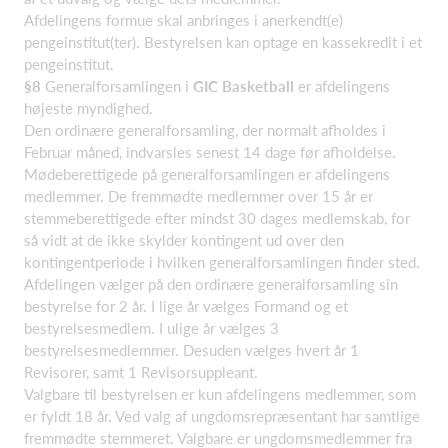
Afdelingens formue skal anbringes i anerkendt(e)
pengeinstitut(ter). Bestyrelsen kan optage en kassekredit i et
pengeinstitut.
§8
Generalforsamlingen i
GIC Basketball
er afdelingens
højeste myndighed.
Den ordinære generalforsamling, der normalt afholdes i
Februar måned, indvarsles senest 14 dage før afholdelse.
Mødeberettigede på generalforsamlingen er afdelingens
medlemmer. De fremmødte medlemmer over 15 år er
stemmeberettigede efter mindst 30 dages medlemskab, for
så vidt at de ikke skylder kontingent ud over den
kontingentperiode i hvilken generalforsamlingen finder sted.
Afdelingen vælger på den ordinære generalforsamling sin
bestyrelse for 2 år. I lige år vælges Formand og et
bestyrelsesmedlem. I ulige år vælges 3
bestyrelsesmedlemmer. Desuden vælges hvert år 1
Revisorer, samt 1 Revisorsuppleant.
Valgbare til bestyrelsen er kun afdelingens medlemmer, som
er fyldt 18 år. Ved valg af ungdomsrepræsentant har samtlige
fremmødte stemmeret. Valgbare er ungdomsmedlemmer fra