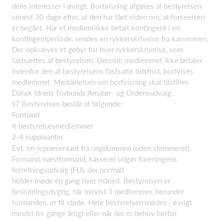
dens interesser i øvrigt. Bortvisning afgøres af bestyrelsen
senest 30 dage efter, at den har fået viden om, at forseelsen
er begået. Har et medlem ikke betalt kontingent i en
kontingentperiode, sendes en rykkerskrivelse fra kassereren.
Der opkræves et gebyr for hver rykkerskrivelse, som
fastsættes af bestyrelsen. Dersom medlemmet ikke betaler
indenfor den af bestyrelsens fastsatte tidsfrist, bortvises
medlemmet. Meddelelsen om bortvisning skal tilstilles
Dansk Idræts Forbunds Amatør- og Ordensudvalg.
§7 Bestyrelsen består af følgende:
Formand
4 bestyrelsesmedlemmer
2-4 suppleanter
Evt. en repræsentant fra ungdommen (uden stemmeret).
Formand, næstformand, kasserer udgør foreningens
forretningsudvalg (FU), der normalt
holder møde én gang hver måned. Bestyrelsen er
beslutningsdygtig, når mindst 3 medlemmer, herunder
formanden, er til stede. Hele bestyrelsen mødes i øvrigt
mindst tre gange årligt eller når der er behov herfor.