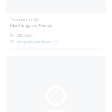
Træner for U11 Piger
Mia Stougaard Munck
28266504
mia@stougaardmunck.dk