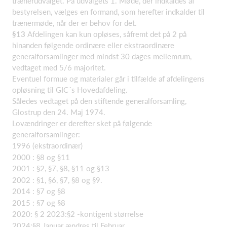
trænerudvalget. På udvalgets 1. Møde, der indkaldes af
bestyrelsen, vælges en formand, som herefter indkalder til
trænermøde, når der er behov for det.
§13
Afdelingen kan kun opløses, såfremt det på 2 på
hinanden følgende ordinære eller ekstraordinære
generalforsamlinger med mindst 30 dages mellemrum,
vedtaget med 5/6 majoritet.
Eventuel formue og materialer går i tilfælde af afdelingens
opløsning til GIC´s Hovedafdeling.
Således vedtaget på den stiftende generalforsamling,
Glostrup den 24. Maj 1974.
Lovændringer er derefter sket på følgende
generalforsamlinger:
1996 (ekstraordinær)
2000 : §8 og §11
2001 : §2, §7, §8, §11 og §13
2002 : §1, §6, §7, §8 og §9.
2014 : §7 og §8
2015 : §7 og §8
2020: § 2 2023:§2 -kontigent størrelse
2024:§8 Januar ændres til Februar