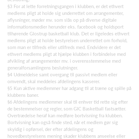
§3 For at lette forretningsgangen i klubben, er det ethvert
medlems pligt at holde sig underrettet om arrangementer,
aflysninger, møder mv. som slås op på diverse digitale
informationsmedier herunder eks. facebook og holdsport
tilhørende Glostrup basketball klub. Det er ligeledes ethvert
medlems pligt at holde bestyrelsen underrettet om forhold,
som man er tilfreds eller utilfreds med. Endvidere er det
ethvert medlems pligt at hjælpe klubben i forbindelse med
afvikling af arrangementer mv. i overensstemmelse med
generalforsamlingens beslutninger.
§4 Udmeldelse samt overgang til passivt medlem eller
omvendt, skal meddeles afdelingens kasserer.
§5 Kun aktive medlemmer har adgang til at træne og spille på
klubbens baner.
§6 Afdelingens medlemmer skal til enhver tid rette sig efter
de bestemmelser og regler, som GIC Basketball fastsætter.
Overtrædelse heraf kan medføre bortvisning fra klubben.
Bortvisning kan også finde sted, når et medlem gør sig
skyldig i opførsel, der efter afdelingens og
hovedbestyrelsens mening skader klubbens anseelse eller