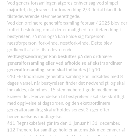
Ved generalforsamlingen afgøres enhver sag ved simpel
majoritet, dog kræves for lovændring 2/3 flertal blandt de
tilstedeværende stemmeberettigede.
Ved den ordinære generalforsamling februar / 2025 blev der
truffet beslutning om at der er mulighed for titelændring i
bestyrelsen, så man også kan kalde sig forperson,
næstforperson, forkvinde, næstforkvinde. Dette blev
godkendt af alle tilstedeværende.
Vedtægtsændringer kan besluttes på den ordinære
generalforsamling eller ved afholdelse af ekstraordinær
generalforsamling, som skal indkaldes jf. §10.
§10
Ekstraordinær generalforsamling kan indkaldes med 8
dages varsel, når bestyrelsen finder det nødvendigt, og skal
indkaldes, når mindst 15 stemmeberettigede medlemmer
kræver det. Henvendelsen til bestyrelsen skal ske skriftligt
med opgivelse af dagsorden, og den ekstraordinære
generalforsamling skal afholdes senest 3 uger efter
henvendelsens modtagelse.
§11
Regnskabsåret går fra den 1. januar til 31. december.
§12
Trænere for samtlige hold er automatisk medlemmer af