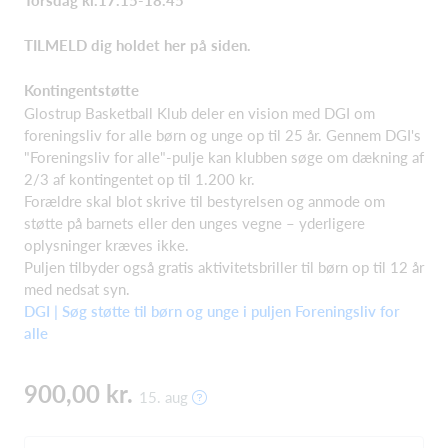
Torsdag kl.17.15-18.45
TILMELD dig holdet her på siden.
Kontingentstøtte
Glostrup Basketball Klub deler en vision med DGI om
foreningsliv for alle børn og unge op til 25 år. Gennem DGI's
"Foreningsliv for alle"-pulje kan klubben søge om dækning af
2/3 af kontingentet op til 1.200 kr.
Forældre skal blot skrive til bestyrelsen og anmode om
støtte på barnets eller den unges vegne – yderligere
oplysninger kræves ikke.
Puljen tilbyder også gratis aktivitetsbriller til børn op til 12 år
med nedsat syn.
DGI | Søg støtte til børn og unge i puljen Foreningsliv for
alle
900,00 kr.
15. aug