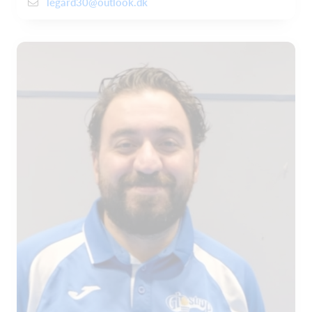
legard30@outlook.dk