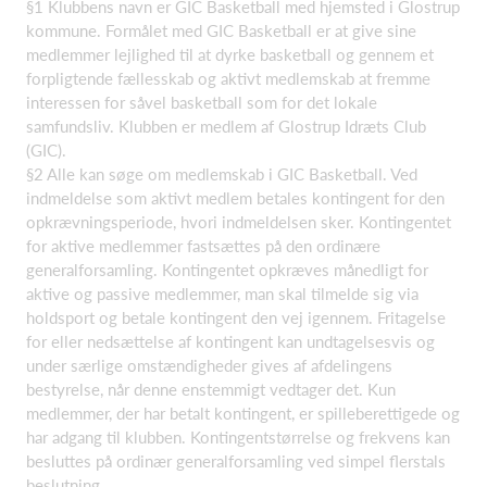
§1 Klubbens navn er GIC Basketball med hjemsted i Glostrup
kommune. Formålet med GIC Basketball er at give sine
medlemmer lejlighed til at dyrke basketball og gennem et
forpligtende fællesskab og aktivt medlemskab at fremme
interessen for såvel basketball som for det lokale
samfundsliv. Klubben er medlem af Glostrup Idræts Club
(GIC).
§2 Alle kan søge om medlemskab i GIC Basketball. Ved
indmeldelse som aktivt medlem betales kontingent for den
opkrævningsperiode, hvori indmeldelsen sker. Kontingentet
for aktive medlemmer fastsættes på den ordinære
generalforsamling. Kontingentet opkræves månedligt for
aktive og passive medlemmer, man skal tilmelde sig via
holdsport og betale kontingent den vej igennem. Fritagelse
for eller nedsættelse af kontingent kan undtagelsesvis og
under særlige omstændigheder gives af afdelingens
bestyrelse, når denne enstemmigt vedtager det. Kun
medlemmer, der har betalt kontingent, er spilleberettigede og
har adgang til klubben. Kontingentstørrelse og frekvens kan
besluttes på ordinær generalforsamling ved simpel flerstals
beslutning.