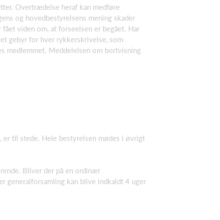
ætter. Overtrædelse heraf kan medføre
lingens og hovedbestyrelsens mening skader
r fået viden om, at forseelsen er begået. Har
et gebyr for hver rykkerskrivelse, som
vises medlemmet. Meddelelsen om bortvisning
r til stede. Hele bestyrelsen mødes i øvrigt
rende. Bliver der på en ordinær
ær generalforsamling kan blive indkaldt 4 uger