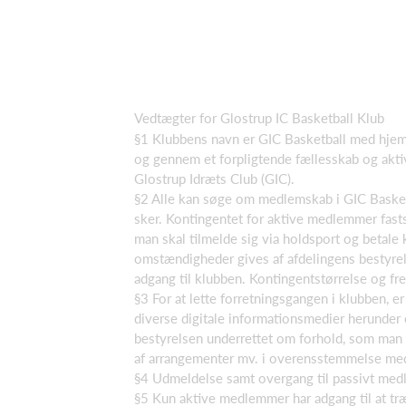
Vedtægter for Glostrup IC Basketball Klub
§1 Klubbens navn er GIC Basketball med hjems
og gennem et forpligtende fællesskab og akti
Glostrup Idræts Club (GIC).
§2 Alle kan søge om medlemskab i GIC Basket
sker. Kontingentet for aktive medlemmer fas
man skal tilmelde sig via holdsport og betale
omstændigheder gives af afdelingens bestyrel
adgang til klubben. Kontingentstørrelse og fr
§3 For at lette forretningsgangen i klubben, e
diverse digitale informationsmedier herunder 
bestyrelsen underrettet om forhold, som man er
af arrangementer mv. i overensstemmelse med
§4 Udmeldelse samt overgang til passivt medl
§5 Kun aktive medlemmer har adgang til at træ