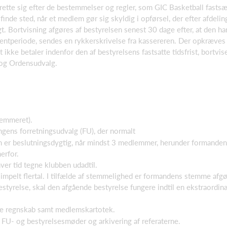
rette sig efter de bestemmelser og regler, som GIC Basketball fasts
 finde sted, når et medlem gør sig skyldig i opførsel, der efter afde
gt. Bortvisning afgøres af bestyrelsen senest 30 dage efter, at den ha
entperiode, sendes en rykkerskrivelse fra kassereren. Der opkræves 
ikke betaler indenfor den af bestyrelsens fastsatte tidsfrist, bort
 og Ordensudvalg.
temmeret).
gens forretningsudvalg (FU), der normalt
er beslutningsdygtig, når mindst 3 medlemmer, herunder formanden, e
erfor.
er tid tegne klubben udadtil.
mpelt flertal. I tilfælde af stemmelighed er formandens stemme afgø
estyrelse, skal den afgående bestyrelse fungere indtil en ekstraordin
rte regnskab samt medlemskartotek.
 FU- og bestyrelsesmøder og arkivering af referaterne.