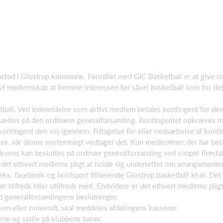
ted i Glostrup kommune. Formålet med GIC Basketball er at give sin
vt medlemskab at fremme interessen for såvel basketball som for de
ball. Ved indmeldelse som aktivt medlem betales kontingent for de
tsættes på den ordinære generalforsamling. Kontingentet opkræves m
 kontingent den vej igennem. Fritagelse for eller nedsættelse af kont
se, når denne enstemmigt vedtager det. Kun medlemmer, der har betalt
ekvens kan besluttes på ordinær generalforsamling ved simpel flerstal
r det ethvert medlems pligt at holde sig underrettet om arrangemente
eks. facebook og holdsport tilhørende Glostrup basketball klub. Det 
 tilfreds eller utilfreds med. Endvidere er det ethvert medlems pligt
 generalforsamlingens beslutninger.
em eller omvendt, skal meddeles afdelingens kasserer.
ne og spille på klubbens baner.