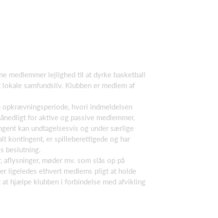
e medlemmer lejlighed til at dyrke basketball
t lokale samfundsliv. Klubben er medlem af
n opkrævningsperiode, hvori indmeldelsen
ånedligt for aktive og passive medlemmer,
ingent kan undtagelsesvis og under særlige
 kontingent, er spilleberettigede og har
s beslutning.
r, aflysninger, møder mv. som slås op på
er ligeledes ethvert medlems pligt at holde
 at hjælpe klubben i forbindelse med afvikling