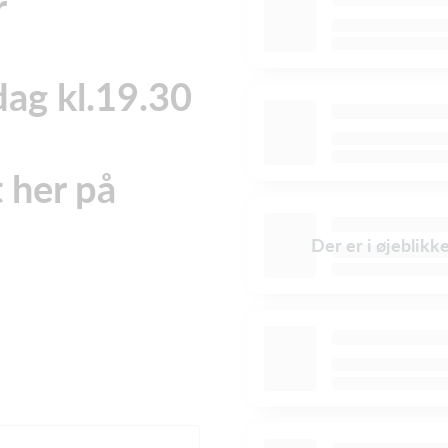
r
ag kl.19.30
 her på
Der er i øjeblikk