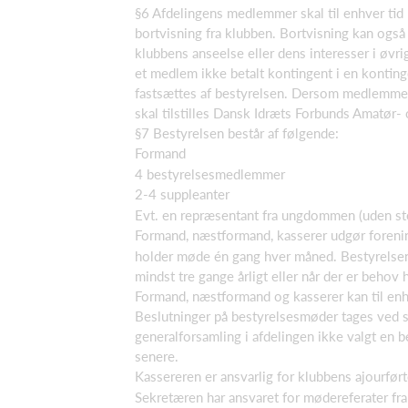
§6 Afdelingens medlemmer skal til enhver tid 
bortvisning fra klubben. Bortvisning kan også
klubbens anseelse eller dens interesser i øvri
et medlem ikke betalt kontingent i en konting
fastsættes af bestyrelsen. Dersom medlemmet 
skal tilstilles Dansk Idræts Forbunds Amatør-
§7 Bestyrelsen består af følgende:
Formand
4 bestyrelsesmedlemmer
2-4 suppleanter
Evt. en repræsentant fra ungdommen (uden s
Formand, næstformand, kasserer udgør forenin
holder møde én gang hver måned. Bestyrelsen 
mindst tre gange årligt eller når der er behov h
Formand, næstformand og kasserer kan til enhv
Beslutninger på bestyrelsesmøder tages ved si
generalforsamling i afdelingen ikke valgt en b
senere.
Kassereren er ansvarlig for klubbens ajourfø
Sekretæren har ansvaret for mødereferater fra